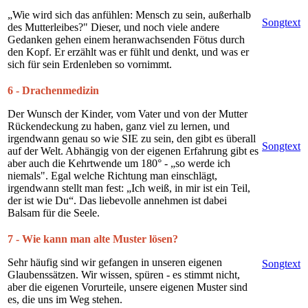
„Wie wird sich das anfühlen: Mensch zu sein, außerhalb
Songtext
des Mutterleibes?" Dieser, und noch viele andere
Gedanken gehen einem heranwachsenden Fötus durch
den Kopf. Er erzählt was er fühlt und denkt, und was er
sich für sein Erdenleben so vornimmt.
6 - Drachenmedizin
Der Wunsch der Kinder, vom Vater und von der Mutter
Rückendeckung zu haben, ganz viel zu lernen, und
irgendwann genau so wie SIE zu sein, den gibt es überall
Songtext
auf der Welt. Abhängig von der eigenen Erfahrung gibt es
aber auch die Kehrtwende um 180° - „so werde ich
niemals". Egal welche Richtung man einschlägt,
irgendwann stellt man fest: „Ich weiß, in mir ist ein Teil,
der ist wie Du“. Das liebevolle annehmen ist dabei
Balsam für die Seele.
7 - Wie kann man alte Muster lösen?
Sehr häufig sind wir gefangen in unseren eigenen
Songtext
Glaubenssätzen. Wir wissen, spüren - es stimmt nicht,
aber die eigenen Vorurteile, unsere eigenen Muster sind
es, die uns im Weg stehen.