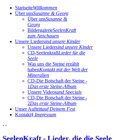
Startseite
Willkommen
Über uns
Susanne & Georg
Über uns
Susanne &
Georg
Bildergalerie
SeelenKraft
zum Anschauen
Unsere Lieder
sind unsere Kinder
Unsere Lieder
sind unsere Kinder
CD-Seelenkraft
Lieder für die
Seele
Was uns die Steine erzählt
haben
Kontakt mit der Welt der
Mineralien
CD-Die Botschaft der Steine -
1
Das erste Steine-Album
Unsere Videos
und Specials
CD-Die Botschaft der Steine -
2
Das erste Steine-Album
Unser Auftritt
auf Deinem Fest
Kontakt
§ Impressum
›
‹
SeelenKraft - Lieder, die die Seele