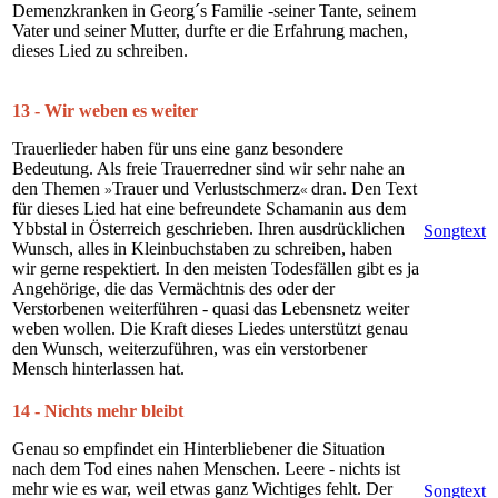
Demenzkranken in Georg´s Familie -seiner Tante, seinem
Vater und seiner Mutter, durfte er die Erfahrung machen,
dieses Lied zu schreiben.
13 - Wir weben es weiter
Trauerlieder haben für uns eine ganz besondere
Bedeutung. Als freie Trauerredner sind wir sehr nahe an
den Themen
Trauer und Verlustschmerz
dran. Den Text
»
«
für dieses Lied hat eine befreundete Schamanin aus dem
Ybbstal in Österreich geschrieben. Ihren ausdrücklichen
Songtext
Wunsch, alles in Kleinbuchstaben zu schreiben, haben
wir gerne respektiert. In den meisten Todesfällen gibt es ja
Angehörige, die das Vermächtnis des oder der
Verstorbenen weiterführen - quasi das Lebensnetz weiter
weben wollen. Die Kraft dieses Liedes unterstützt genau
den Wunsch, weiterzuführen, was ein verstorbener
Mensch hinterlassen hat.
14 - Nichts mehr bleibt
Genau so empfindet ein Hinterbliebener die Situation
nach dem Tod eines nahen Menschen. Leere - nichts ist
mehr wie es war, weil etwas ganz Wichtiges fehlt. Der
Songtext