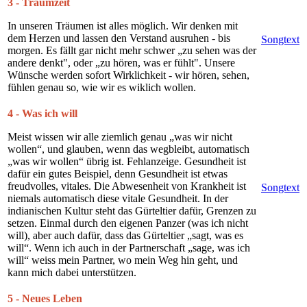
3 - Traumzeit
In unseren Träumen ist alles möglich. Wir denken mit
dem Herzen und lassen den Verstand ausruhen - bis
Songtext
morgen. Es fällt gar nicht mehr schwer „zu sehen was der
andere denkt", oder „zu hören, was er fühlt". Unsere
Wünsche werden sofort Wirklichkeit - wir hören, sehen,
fühlen genau so, wie wir es wiklich wollen.
4 - Was ich will
Meist wissen wir alle ziemlich genau „was wir nicht
wollen“, und glauben, wenn das wegbleibt, automatisch
„was wir wollen“ übrig ist. Fehlanzeige. Gesundheit ist
dafür ein gutes Beispiel, denn Gesundheit ist etwas
freudvolles, vitales. Die Abwesenheit von Krankheit ist
Songtext
niemals automatisch diese vitale Gesundheit. In der
indianischen Kultur steht das Gürteltier dafür, Grenzen zu
setzen. Einmal durch den eigenen Panzer (was ich nicht
will), aber auch dafür, dass das Gürteltier „sagt, was es
will“. Wenn ich auch in der Partnerschaft „sage, was ich
will“ weiss mein Partner, wo mein Weg hin geht, und
kann mich dabei unterstützen.
5 - Neues Leben